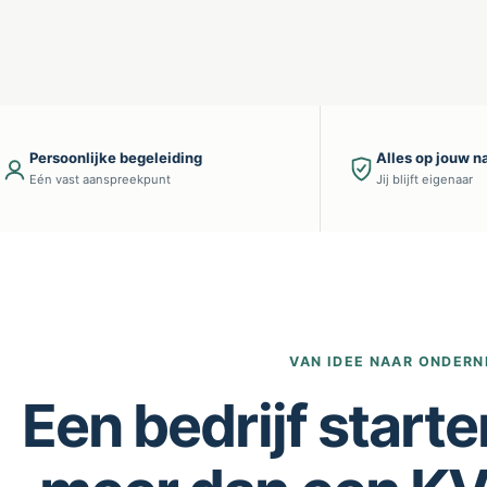
Persoonlijke begeleiding
Alles op jouw 
Eén vast aanspreekpunt
Jij blijft eigenaar
VAN IDEE NAAR ONDER
Een bedrijf starte