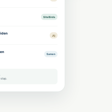
SiteBirds
eiden
Jij
ren
Samen
.
 stap.