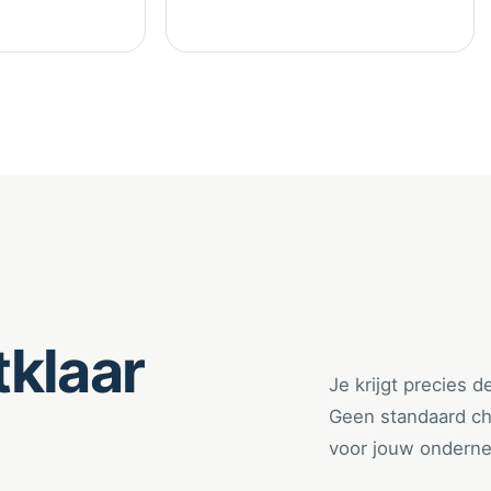
tklaar
Je krijgt precies d
Geen standaard che
voor jouw ondern