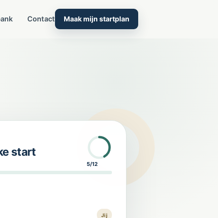
bank
Contact
Maak mijn startplan
ke start
5/12
Jij