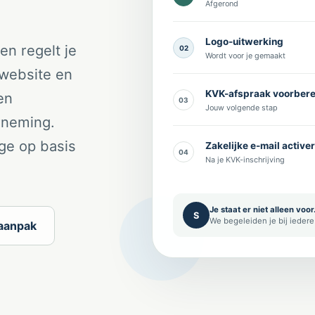
Afgerond
Logo-uitwerking
en regelt je
02
Wordt voor je gemaakt
-website en
KVK-afspraak voorber
en
03
Jouw volgende stap
erneming.
ge op basis
Zakelijke e-mail active
04
Na je KVK-inschrijving
Je staat er niet alleen voor
S
We begeleiden je bij iedere
-aanpak