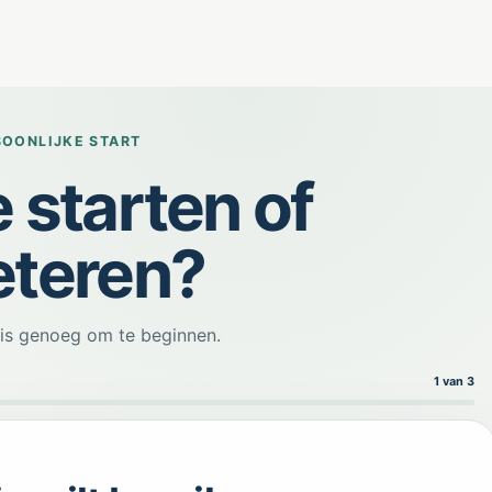
OONLIJKE START
e starten of
eteren?
n is genoeg om te beginnen.
1
van 3