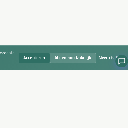
bezochte
Accepteren
Alleen noodzakelijk
Meer info ↗
EEN VRAAG?
Wij denken graag even met je mee.
hello@sitebirds.com