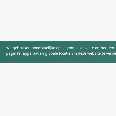
We gebruiken noodzakelijke opslag om je keuze te onthouden.
pagina’s, apparaat en globale locatie om deze website te verbe
SiteBirds
Starten, groeien en slim ondernemen in
het AI-tijdperk.