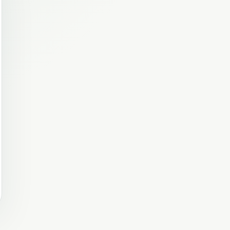
SiteBirds AI-startassistent
Online