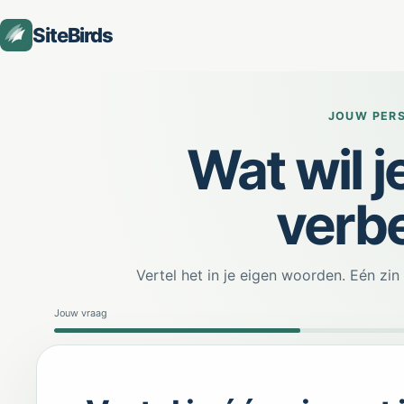
SiteBirds
JOUW PERS
Wat wil j
verb
Vertel het in je eigen woorden. Eén zi
Jouw vraag
Stap 1 van 3: Jouw vraag