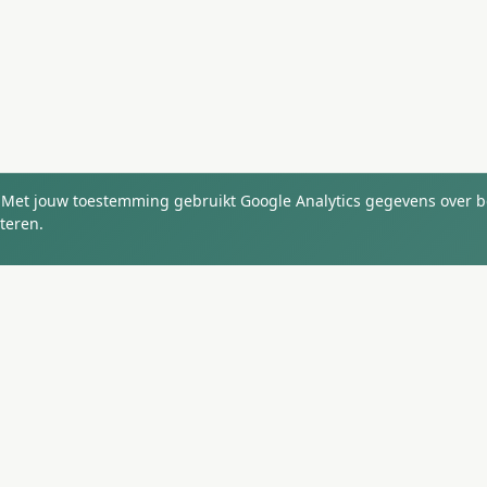
 Met jouw toestemming gebruikt Google Analytics gegevens over 
teren.
AANBOD
SITEBIRDS
Hoe het werkt
Referenties
Wat je krijgt
Kennisbank