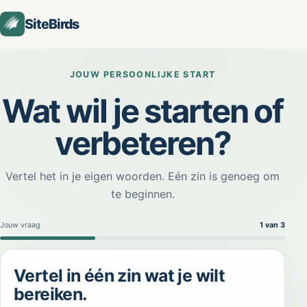
SiteBirds
SiteBirds AI-startassistent
JOUW PERSOONLIJKE START
Online
Wat wil je starten of
verbeteren?
Vertel het in je eigen woorden. Eén zin is genoeg om
te beginnen.
Jouw vraag
1
van 3
Stap 1 van 3: Jouw vraag
Vertel in één zin wat je wilt
bereiken.