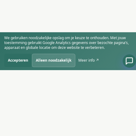
We gebruiken noodzakelijke opslag om je keuze te onthouden. Met jouw
toestemming gebruikt Google Analytics gegevens over bezochte pagina’s,
apparaat en globale locatie om deze website te verbeteren.
Accepteren
Alleen noodzakelijk
Meer info ↗
SiteBirds
Starten, groeien en slim ondernemen in
het AI-tijdperk.
AANBOD
SITEBIRDS