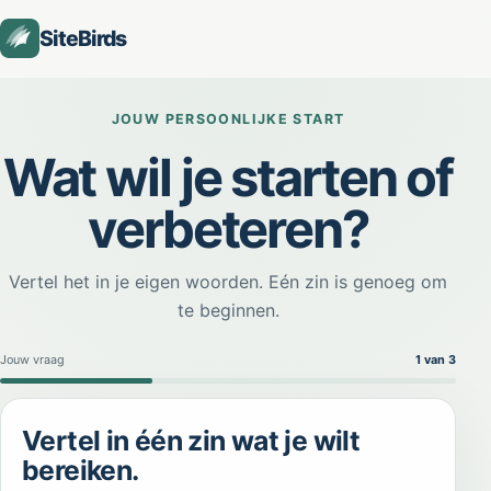
SiteBirds
SiteBirds AI-startassistent
JOUW PERSOONLIJKE START
Online
Wat wil je starten of
verbeteren?
Vertel het in je eigen woorden. Eén zin is genoeg om
te beginnen.
Jouw vraag
1
van 3
Stap 1 van 3: Jouw vraag
Vertel in één zin wat je wilt
bereiken.