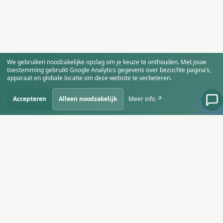
We gebruiken noodzakelijke opslag om je keuze te onthouden. Met jouw
toestemming gebruikt Google Analytics gegevens over bezochte pagina’s,
apparaat en globale locatie om deze website te verbeteren.
Accepteren
Alleen noodzakelijk
Meer info ↗
SiteBirds
Starten, groeien en slim ondernemen in
het AI-tijdperk.
AANBOD
SITEBIRDS