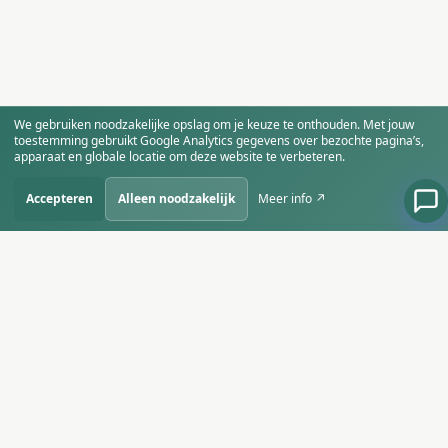
We gebruiken noodzakelijke opslag om je keuze te onthouden. Met jouw
toestemming gebruikt Google Analytics gegevens over bezochte pagina’s,
apparaat en globale locatie om deze website te verbeteren.
Accepteren
Alleen noodzakelijk
Meer info ↗
SiteBirds
Starten, groeien en slim ondernemen in
het AI-tijdperk.
AANBOD
SITEBIRDS