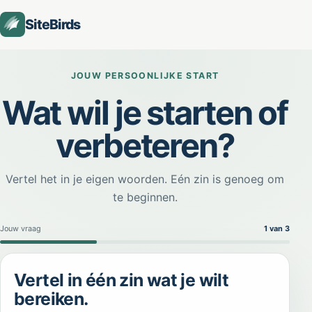
SiteBirds
SiteBirds AI-startassistent
JOUW PERSOONLIJKE START
Online
Wat wil je starten of
verbeteren?
Vertel het in je eigen woorden. Eén zin is genoeg om
te beginnen.
Jouw vraag
1
van 3
Stap 1 van 3: Jouw vraag
Vertel in één zin wat je wilt
bereiken.