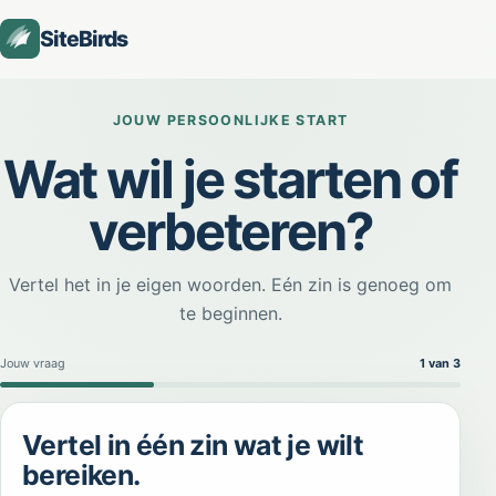
SiteBirds
SiteBirds AI-startassistent
JOUW PERSOONLIJKE START
Online
Wat wil je starten of
verbeteren?
Vertel het in je eigen woorden. Eén zin is genoeg om
te beginnen.
Jouw vraag
1
van 3
Stap 1 van 3: Jouw vraag
Vertel in één zin wat je wilt
bereiken.