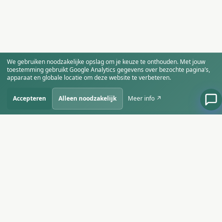
We gebruiken noodzakelijke opslag om je keuze te onthouden. Met jouw
toestemming gebruikt Google Analytics gegevens over bezochte pagina’s,
apparaat en globale locatie om deze website te verbeteren.
Accepteren
Alleen noodzakelijk
Meer info ↗
SiteBirds
Starten, groeien en slim ondernemen in
het AI-tijdperk.
AANBOD
SITEBIRDS